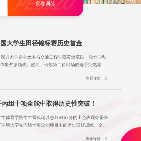
竞赛训练
获全国大学生田径锦标赛历史首金
！深圳大学选手土木与交通工程学院黄煜垲以一场惊心动
.23米占据领先。然而，倒数第二位出场的选手突然爆
垲顶住千钧重压，奋力一跃——电子屏定格在7.29米！
查看详情
子丙组十项全能中取得历史性突破！
大学体育学院学生雷镜瑞以总分6167分的出色表现夺得第
新了深圳大学在丙组十项全能项目中的历史最好成绩。全国
平运动员三类构成，竞争激烈程度可想而知。雷镜瑞同学
查看详情