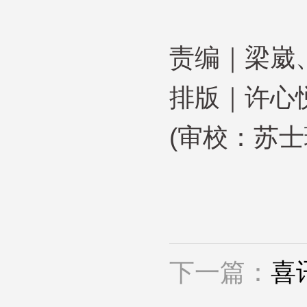
责编｜梁崴
排版｜许心
(审校：苏士
下一篇：
喜