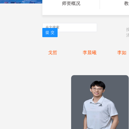
师资概况
教
戈哲
李晨曦
李如